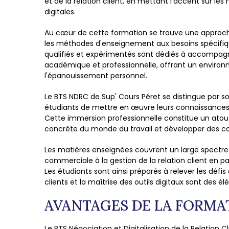
et de la relation client, en mettant l'accent sur les
digitales.
Au cœur de cette formation se trouve une approch
les méthodes d'enseignement aux besoins spécifiq
qualifiés et expérimentés sont dédiés à accompagne
académique et professionnelle, offrant un environ
l'épanouissement personnel.
Le BTS NDRC de Sup' Cours Péret se distingue par 
étudiants de mettre en œuvre leurs connaissances t
Cette immersion professionnelle constitue un atou
concrète du monde du travail et développer des co
Les matières enseignées couvrent un large spectre
commerciale à la gestion de la relation client en pa
Les étudiants sont ainsi préparés à relever les défis
clients et la maîtrise des outils digitaux sont des é
AVANTAGES DE LA FORMA
Le BTS Négociation et Digitalisation de la Relation 