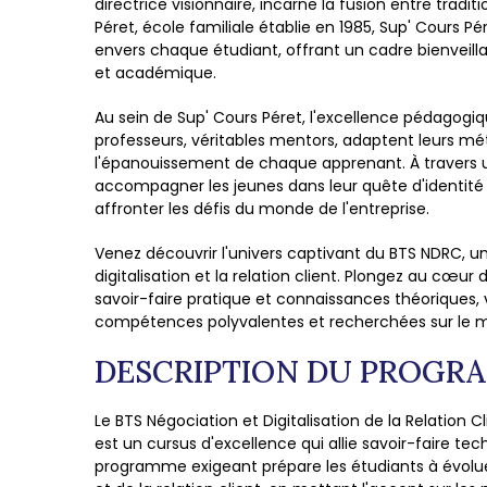
directrice visionnaire, incarne la fusion entre tradi
Péret, école familiale établie en 1985, Sup' Cours 
envers chaque étudiant, offrant un cadre bienveill
et académique.
Au sein de Sup' Cours Péret, l'excellence pédagogiq
professeurs, véritables mentors, adaptent leurs mét
l'épanouissement de chaque apprenant. À travers u
accompagner les jeunes dans leur quête d'identité p
affronter les défis du monde de l'entreprise.
Venez découvrir l'univers captivant du BTS NDRC,
digitalisation et la relation client. Plongez au cœ
savoir-faire pratique et connaissances théoriques,
compétences polyvalentes et recherchées sur le ma
DESCRIPTION DU PROGR
Le BTS Négociation et Digitalisation de la Relation 
est un cursus d'excellence qui allie savoir-faire t
programme exigeant prépare les étudiants à évolu