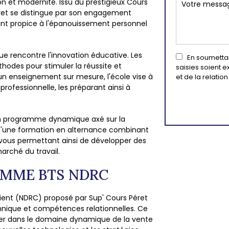
tion et modernité. Issu du prestigieux Cours
Péret se distingue par son engagement
ant propice à l'épanouissement personnel
ue rencontre l'innovation éducative. Les
En soumettant
hodes pour stimuler la réussite et
saisies soient 
n enseignement sur mesure, l'école vise à
et de la relati
rofessionnelle, les préparant ainsi à
 un programme dynamique axé sur la
ur d'une formation en alternance combinant
 vous permettant ainsi de développer des
rché du travail.
AMME BTS NDRC
Client (NDRC) proposé par Sup' Cours Péret
echnique et compétences relationnelles. Ce
er dans le domaine dynamique de la vente