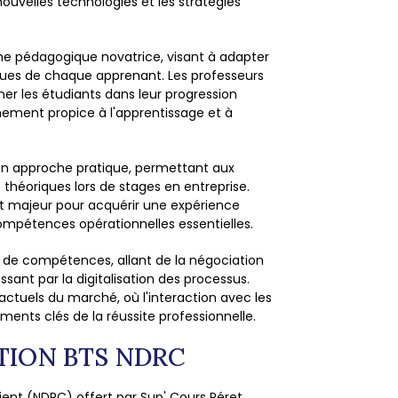
 nouvelles technologies et les stratégies
e pédagogique novatrice, visant à adapter
ues de chaque apprenant. Les professeurs
r les étudiants dans leur progression
nement propice à l'apprentissage et à
son approche pratique, permettant aux
héoriques lors de stages en entreprise.
t majeur pour acquérir une expérience
mpétences opérationnelles essentielles.
 de compétences, allant de la négociation
ssant par la digitalisation des processus.
 actuels du marché, où l'interaction avec les
léments clés de la réussite professionnelle.
TION BTS NDRC
Client (NDRC) offert par Sup' Cours Péret