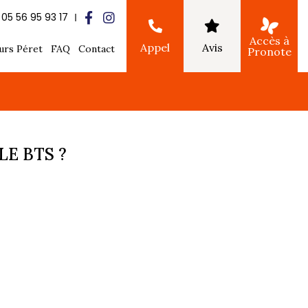
05 56 95 93 17
Accès à
Appel
Avis
urs Péret
FAQ
Contact
Pronote
E BTS ?