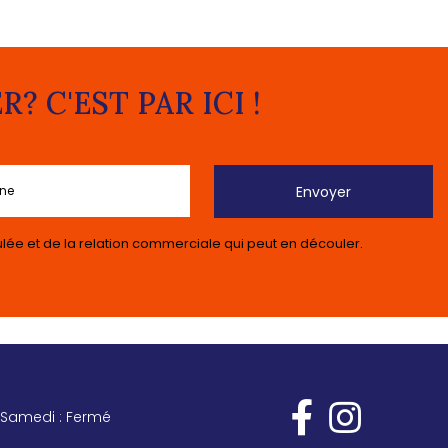
 C'EST PAR ICI !
lée et de la relation commerciale qui peut en découler.
Samedi : Fermé