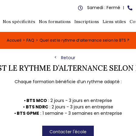
Samedi : Fermé
Nos spécificités
Nos formations
Inscriptions
Liens utiles
Co
Accueil
FAQ
Quel est le rythme d’alternance selon le BTS ?
Retour
ST LE RYTHME D’ALTERNANCE SELON L
Chaque formation bénéficie d’un rythme adapté :
⦁
BTS MCO
: 2 jours - 3 jours en entreprise
⦁
BTS NDRC
: 2 jours - 3 jours en entreprise
⦁
BTS GPME
: 1 semaine - 3 semaines en entreprise
Contacter l'école