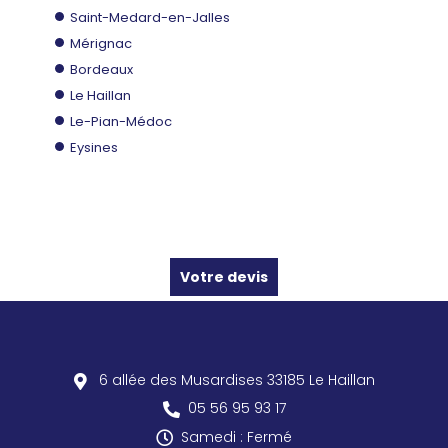
Saint-Medard-en-Jalles
Mérignac
Bordeaux
Le Haillan
Le-Pian-Médoc
Eysines
Votre devis
6 allée des Musardises
33185
Le Haillan
05 56 95 93 17
Samedi : Fermé