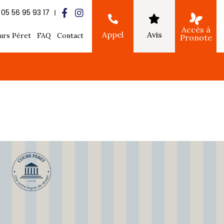
05 56 95 93 17
Accès à
Appel
Avis
urs Péret
FAQ
Contact
Pronote